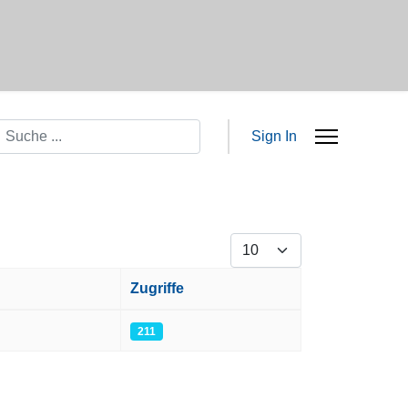
Suchen
Sign In
Anzeige #
Zugriffe
211